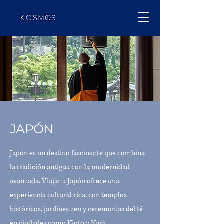
JAPÓN
Japón es un destino fascinante que combina
la tradición antigua con la modernidad
avanzada. Viajar a Japón ofrece una
experiencia cultural rica, con templos
históricos, jardines zen y ceremonias del té
en ciudades como Kioto y Nara.