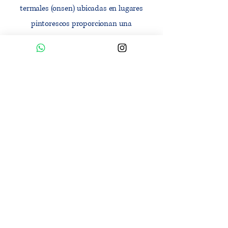
termales (onsen) ubicadas en lugares
pintorescos proporcionan una
oportunidad de relajación incomparable.
Para los entusiastas de la historia, Japón
cuenta con castillos impresionantes como
el de Himeji y el de Matsumoto, y sitios de
gran significado histórico como el Museo
de la Paz en Hiroshima. Los fanáticos de la
cultura pop y el anime disfrutarán de
distritos como Akihabara en Tokio y el
Museo Ghibli.